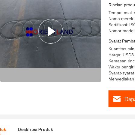
Rincian prod
Tempat asal:
Nama merek: 
Sertifikasi: 
Nomor model:
Syarat Pemba
Kuantitas mi
Harga: USD3.9
Kemasan rinci
Waktu pengiri
Syarat-syarat
Menyediakan 
Dapa
duk
Deskripsi Produk