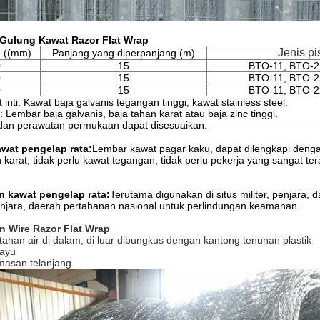
 Gulung Kawat Razor Flat Wrap
Jenis pi
n ((mm)
Panjang yang diperpanjang (m)
0
15
BTO-11, BTO-2
0
15
BTO-11, BTO-2
0
15
BTO-11, BTO-2
inti: Kawat baja galvanis tegangan tinggi, kawat stainless steel.
 Lembar baja galvanis, baja tahan karat atau baja zinc tinggi.
 dan perawatan permukaan dapat disesuaikan.
kawat pengelap rata:
Lembar kawat pagar kaku, dapat dilengkapi denga
n karat, tidak perlu kawat tegangan, tidak perlu pekerja yang sangat 
 kawat pengelap rata:
Terutama digunakan di situs militer, penjara,
njara, daerah pertahanan nasional untuk perlindungan keamanan.
 Wire Razor Flat Wrap
tahan air di dalam, di luar dibungkus dengan kantong tenunan plastik
Kayu
asan telanjang