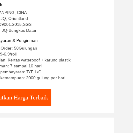
uk
 ANPING, CINA
JQ, Orientland
ISO9001:2015,SGS
 JQ-Bungkus Datar
yaran & Pengiriman
n Order: 50Gulungan
-6.9/roll
an: Kertas waterpoof + karung plastik
man: 7 sampai 10 hari
 pembayaran: T/T, L/C
kemampuan: 2000 gulung per hari
tkan Harga Terbaik