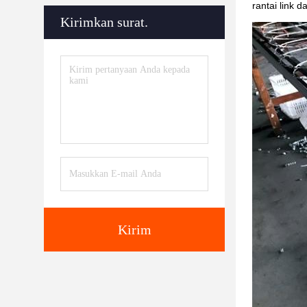
rantai link 
Kirimkan surat.
Kirim