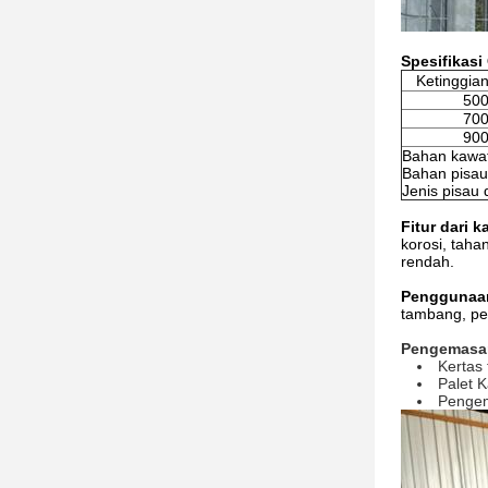
Spesifikasi
Ketinggia
50
70
90
Bahan kawat 
Bahan pisau:
Jenis pisau
Fitur dari 
korosi, taha
rendah.
Penggunaan
tambang, pe
Pengemasan
Kertas 
Palet 
Pengem