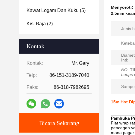
Menyoroti:
Kawat Logam Dan Kuku
(5)
2.5mm keam
Kisi Baja
(2)
Jenis b
Ketebal
Kontak
Diamet
Inti:
Kontak:
Mr. Gary
NO.
TI
Loops
Telp:
86-151-3189-7040
Sampel
Faks:
86-318-7982695
15m Hot Dip
Pambuka P
Bicara Sekarang
Flat wrap r
pencegah yan
mana pagar p