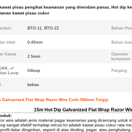
kawat pisau pengikat keamanan yang direndam panas
,
Hot dip k
anan kawat pisau cukur
erduri:
BTO-11, BTO-22
Bahan Pisa
an bilah:
0,45mm
Bahan kawat
er Kawat
Diameter
2.5mm
kumparan:
DAK.
of
54loop
Panjang:
dari Loop
:
:
bebas
 Galvanized Flat Wrap Razor Wire Coils 500mm Tinggi
15m Hot Dip Galvanized Flat Wrap Razor Wi
roduk:
azor wire adalah jenis material pagar keamanan yang dirancang unt
g sangat efektif terhadap intrusi.Ini adalah kawat pisau cukur rata menja
rofil datar diinginkan, seperti di atas dinding, pagar, atau penghalan