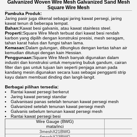
Galvanized Woven Wire Mesh Galvanized Sand Mesh
Square Wire Mesh
Pambuka Produk:
Jaring pasir juga dikenal sebagai jaring kawat persegi, jaring
kawat tenun di beberapa tempat.
Bahan:
Kawat besi galvanis, atau kawat stainless steel.
Properti:
Square Wire Mesh terbuat dari kawat besi rendah
karbon yang dipilih dengan konstruksi presisi, mesh seragam,
tahan karat halus dan fungsi tahan lama.
Kemasan:
Dalam gulungan, dibungkus dengan kertas tahan air
kemudian ditutupi dengan kain Hessian.
Penggunaan:
Square Wire Mesh banyak digunakan dalam
industri dan konstruksi untuk menyaring bubuk gandum, cairan
filter dan gas untuk tujuan lain seperti penjaga aman pada
kandang mesin.digunakan secara luas sebagai pengganti strip
kayu dalam membuat dinding dan langit-langit.
Berbagai pilihan tersedia:
Rantai kawat persegi berkerut
Jaring kawat persegi standar
Galvanisasi panas setelah tenunan kawat persegi mesh
Galvanized setelah tenunan kawat persegi mesh
Galvanis sebelum tenunan kawat persegi mesh
Rantai kawat persegi besi
Wire Gauge (BWG)
mata/inci
3meshX21BWG
4meshX23BWG