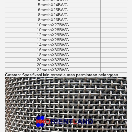
5meshX24BWG
6meshX25BWG
8meshX24BWG
8meshX26BWG
10meshX27BWG
10meshX28BWG
12meshX29BWG
12meshX28BWG
14meshX30BWG
16meshX30BWG
18meshX30BWG
20meshX32BWG
20meshX33BWG
22meshX32BWG
Catatan: Spesifikasi lain tersedia atas permintaan pelanggan.