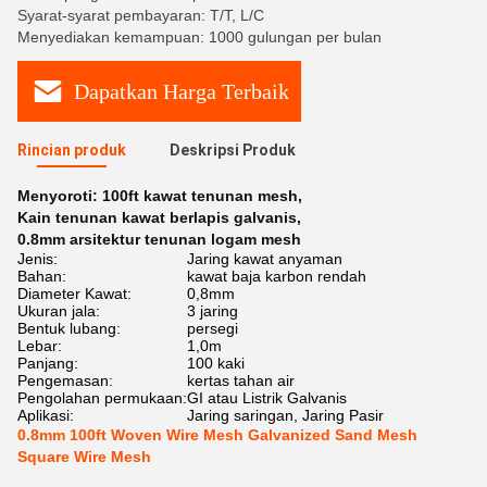
Syarat-syarat pembayaran: T/T, L/C
Menyediakan kemampuan: 1000 gulungan per bulan
Dapatkan Harga Terbaik
Rincian produk
Deskripsi Produk
Menyoroti:
100ft kawat tenunan mesh
,
Kain tenunan kawat berlapis galvanis
,
0.8mm arsitektur tenunan logam mesh
Jenis:
Jaring kawat anyaman
Bahan:
kawat baja karbon rendah
Diameter Kawat:
0,8mm
Ukuran jala:
3 jaring
Bentuk lubang:
persegi
Lebar:
1,0m
Panjang:
100 kaki
Pengemasan:
kertas tahan air
Pengolahan permukaan:
GI atau Listrik Galvanis
Aplikasi:
Jaring saringan, Jaring Pasir
0.8mm 100ft Woven Wire Mesh Galvanized Sand Mesh
Square Wire Mesh