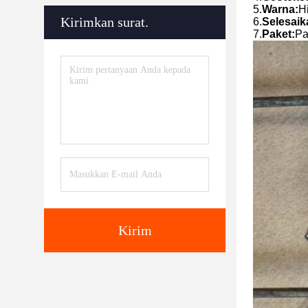
5.
Warna:
Hi
Kirimkan surat.
6.
Selesaik
7.
Paket:
Pa
Kirim