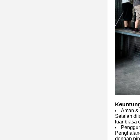
Keuntun
Aman & 
Setelah di
luar biasa 
Penggu
Penghalang
dengan pin