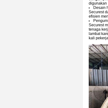
digunakan s
Desain 
Securest d
efisien me
Pengump
Securest 
tenaga ker
lambat kar
kali pekerj