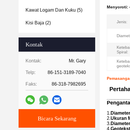
Menyoroti:
Kawat Logam Dan Kuku
(5)
Jenis:
Kisi Baja
(2)
Diamet
Kontak
Keteba
Spiral:
Kontak:
Mr. Gary
Keteba
geoteks
Telp:
86-151-3189-7040
Pemasangan
Faks:
86-318-7982695
Pertaha
Pengantar
1.
Diameter
Bicara Sekarang
2.
Ukuran 
3.
Diameter
4.
Geoteksti