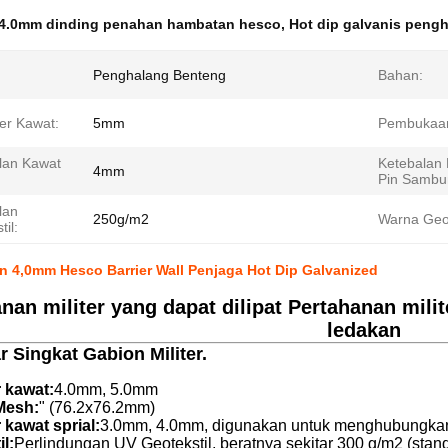
4.0mm dinding penahan hambatan hesco
,
Hot dip galvanis peng
Penghalang Benteng
Bahan:
er Kawat:
5mm
Pembukaan
lan Kawat
Ketebalan
4mm
Pin Sambu
lan
250g/m2
Warna Geot
til:
 4,0mm Hesco Barrier Wall Penjaga Hot Dip Galvanized
nan militer yang dapat dilipat Pertahanan mi
ledakan
 Singkat Gabion Militer.
 kawat:
4.0mm, 5.0mm
Mesh:
" (76.2x76.2mm)
 kawat sprial:
3.0mm, 4.0mm, digunakan untuk menghubungkan 
l:
Perlindungan UV Geotekstil, beratnya sekitar 300 g/m2 (stan