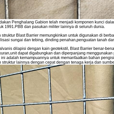
akan Penghalang Gabion telah menjadi komponen kunci dala
uk 1991.PBB dan pasukan militer lainnya di seluruh dunia.
truktur Blast Barrier memungkinkan untuk digunakan di berbaga
bilisasi sungai dan tebing, dinding penahan,penguatan tanah da
alvanis dilapisi dengan kain geotekstil, Blast Barrier benar-be
kuran,unit dapat digabungkan dan diperpanjang menggunakan
k ini adalah kemampuannya untuk memanfaatkan bahan pengisi
n struktur lainnya dengan cepat dengan tenaga kerja dan sumbe