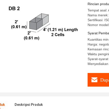
Rincian prod
Tempat asal:
Nama merek
Sertifikasi: 
Nomor model
Syarat Pemba
Kuantitas min
Harga: negoti
Kemasan rinci
Waktu pengiri
Syarat-syarat
Menyediakan 
Dapa
duk
Deskripsi Produk