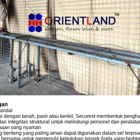
gan
andal
isi dengan tanah, pasir atau kerikil, Securest membentuk peng
dan integritas struktural untuk melindungi personel dan perala
naan yang nyaman
 benteng yang paling aman dapat digunakan dalam sel terpis
 bersama untuk memenuhi kebutuhan proyek Anda yang berbed