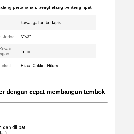
halang pertahanan
,
penghalang benteng lipat
kawat galfan berlapis
 Jaring:
3"×3"
 Kawat
4mm
ngan:
ekstil:
Hijau, Coklat, Hitam
liter dengan cepat membangun tembok
dan dilipat
dar)