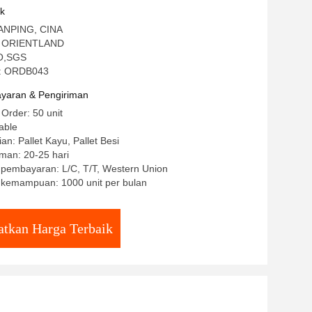
uk
 ANPING, CINA
: ORIENTLAND
ISO,SGS
: ORDB043
yaran & Pengiriman
 Order: 50 unit
able
an: Pallet Kayu, Pallet Besi
man: 20-25 hari
 pembayaran: L/C, T/T, Western Union
kemampuan: 1000 unit per bulan
tkan Harga Terbaik