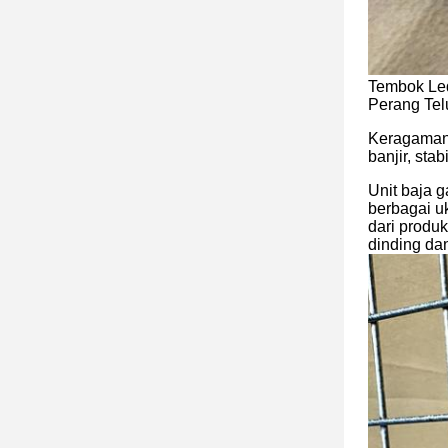
Tembok Led
Perang Tel
Keragaman s
banjir, sta
Unit baja g
berbagai u
dari produ
dinding da