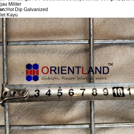
jau Militer
an:
Hot Dip Galvanized
let Kayu