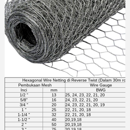
Hexagonal Wire Netting di Reverse Twist (Dalam 30m roll
Pembukaan Mesh
Wire Gauge
Inci
mm
BWG
1/2 "
13
25, 24, 23, 22, 21, 20
5/8"
16
24, 23, 22, 21, 20
3/4 "
20
24, 23, 22, 21, 20, 19
1 "
25
22, 21, 20, 18
1-1/4 "
32
22, 21, 20, 18
1-1/2 "
40
20,19,18
2 "
50
20,19,18
3 "
75
20,19,18