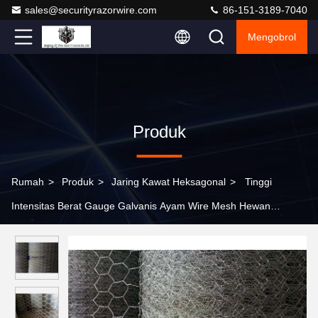
sales@securityrazorwire.com
86-151-3189-7040
Mengobrol
Produk
Rumah
>
Produk
>
Jaring Kawat Heksagonal
>
Tinggi
Intensitas Berat Gauge Galvanis Ayam Wire Mesh Hewan
Tanaman Pagar ISO persetujuan