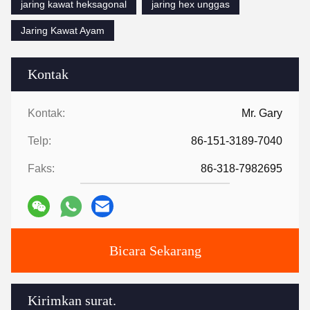
jaring kawat heksagonal
jaring hex unggas
Jaring Kawat Ayam
Kontak
Kontak:
Mr. Gary
Telp:
86-151-3189-7040
Faks:
86-318-7982695
Bicara Sekarang
Kirimkan surat.