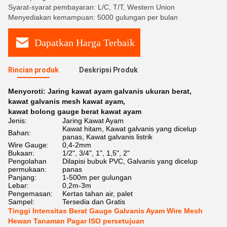
Syarat-syarat pembayaran: L/C, T/T, Western Union
Menyediakan kemampuan: 5000 gulungan per bulan
Dapatkan Harga Terbaik
Rincian produk
Deskripsi Produk
Menyoroti:
Jaring kawat ayam galvanis ukuran berat
,
kawat galvanis mesh kawat ayam
,
kawat bolong gauge berat kawat ayam
Jenis:
Jaring Kawat Ayam
Kawat hitam, Kawat galvanis yang dicelup
Bahan:
panas, Kawat galvanis listrik
Wire Gauge:
0,4-2mm
Bukaan:
1/2", 3/4", 1", 1,5", 2"
Pengolahan
Dilapisi bubuk PVC, Galvanis yang dicelup
permukaan:
panas
Panjang:
1-500m per gulungan
Lebar:
0,2m-3m
Pengemasan:
Kertas tahan air, palet
Sampel:
Tersedia dan Gratis
Tinggi Intensitas Berat Gauge Galvanis Ayam Wire Mesh
Hewan Tanaman Pagar ISO persetujuan