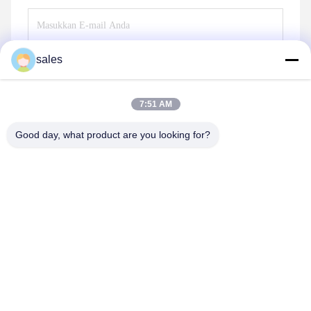
sales
Kirim
7:51 AM
Good day, what product are you looking for?
Anping JQ Wire Mesh Products Co., Ltd.
sales@securityrazorwire.com
86-151-3189-7040
300m sebelah timur desa Sun Yaocheng, kabupaten
Anping, Provinsi Hebei, Cina