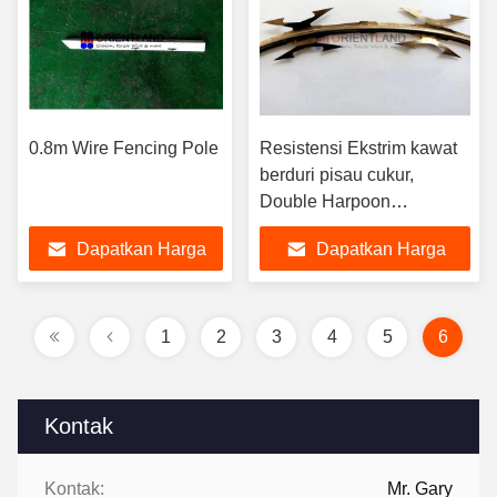
0.8m Wire Fencing Pole
Resistensi Ekstrim kawat
berduri pisau cukur,
Double Harpoon
keamanan kawat cukur
Dapatkan Harga
Dapatkan Harga
Terbaik
Terbaik
1
2
3
4
5
6
Kontak
Kontak:
Mr. Gary