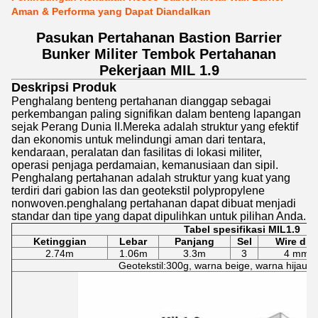
Aman & Performa yang Dapat Diandalkan
Pasukan Pertahanan Bastion Barrier
Bunker Militer Tembok Pertahanan
Pekerjaan MIL 1.9
Deskripsi Produk
Penghalang benteng pertahanan dianggap sebagai
perkembangan paling signifikan dalam benteng lapangan
sejak Perang Dunia II.Mereka adalah struktur yang efektif
dan ekonomis untuk melindungi aman dari tentara,
kendaraan, peralatan dan fasilitas di lokasi militer,
operasi penjaga perdamaian, kemanusiaan dan sipil.
Penghalang pertahanan adalah struktur yang kuat yang
terdiri dari gabion las dan geotekstil polypropylene
nonwoven.penghalang pertahanan dapat dibuat menjadi
standar dan tipe yang dapat dipulihkan untuk pilihan Anda.
Tabel spesifikasi MIL1.9
Ketinggian
Lebar
Panjang
Sel
Wire dia.
2.74m
1.06m
3.3m
3
4 mm
Geotekstil:300g, warna beige, warna hijau, 