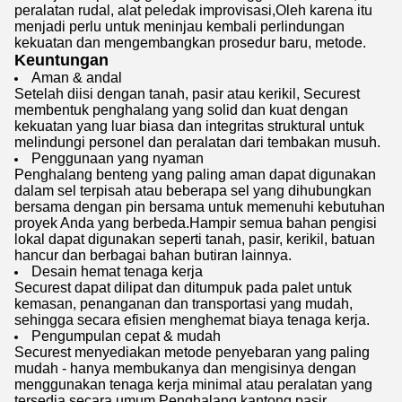
peralatan rudal, alat peledak improvisasi,Oleh karena itu
menjadi perlu untuk meninjau kembali perlindungan
kekuatan dan mengembangkan prosedur baru, metode.
Keuntungan
Aman & andal
Setelah diisi dengan tanah, pasir atau kerikil, Securest
membentuk penghalang yang solid dan kuat dengan
kekuatan yang luar biasa dan integritas struktural untuk
melindungi personel dan peralatan dari tembakan musuh.
Penggunaan yang nyaman
Penghalang benteng yang paling aman dapat digunakan
dalam sel terpisah atau beberapa sel yang dihubungkan
bersama dengan pin bersama untuk memenuhi kebutuhan
proyek Anda yang berbeda.Hampir semua bahan pengisi
lokal dapat digunakan seperti tanah, pasir, kerikil, batuan
hancur dan berbagai bahan butiran lainnya.
Desain hemat tenaga kerja
Securest dapat dilipat dan ditumpuk pada palet untuk
kemasan, penanganan dan transportasi yang mudah,
sehingga secara efisien menghemat biaya tenaga kerja.
Pengumpulan cepat & mudah
Securest menyediakan metode penyebaran yang paling
mudah - hanya membukanya dan mengisinya dengan
menggunakan tenaga kerja minimal atau peralatan yang
tersedia secara umum.Penghalang kantong pasir