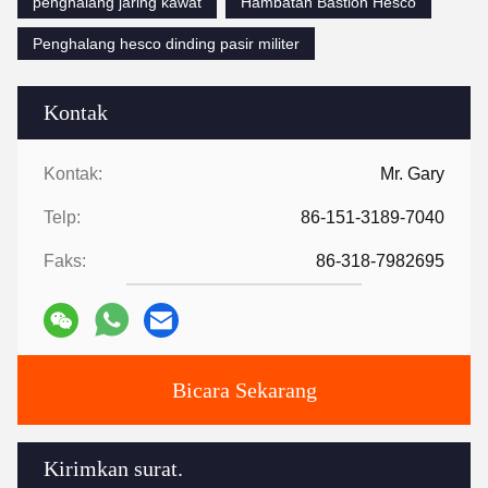
penghalang jaring kawat
Hambatan Bastion Hesco
Penghalang hesco dinding pasir militer
Kontak
Kontak:
Mr. Gary
Telp:
86-151-3189-7040
Faks:
86-318-7982695
Bicara Sekarang
Kirimkan surat.