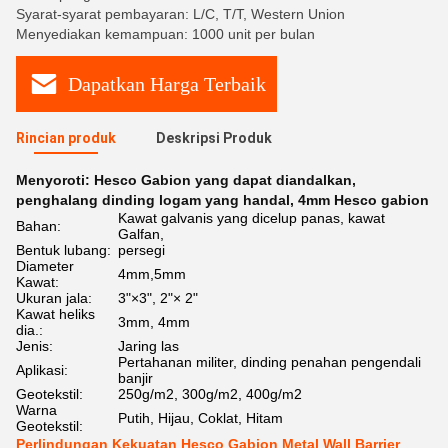
Syarat-syarat pembayaran: L/C, T/T, Western Union
Menyediakan kemampuan: 1000 unit per bulan
Dapatkan Harga Terbaik
Rincian produk
Deskripsi Produk
Menyoroti:
Hesco Gabion yang dapat diandalkan
,
penghalang dinding logam yang handal
,
4mm Hesco gabion
Kawat galvanis yang dicelup panas, kawat
Bahan:
Galfan,
Bentuk lubang:
persegi
Diameter
4mm,5mm
Kawat:
Ukuran jala:
3"×3", 2"× 2"
Kawat heliks
3mm, 4mm
dia.:
Jenis:
Jaring las
Pertahanan militer, dinding penahan pengendali
Aplikasi:
banjir
Geotekstil:
250g/m2, 300g/m2, 400g/m2
Warna
Putih, Hijau, Coklat, Hitam
Geotekstil:
Perlindungan Kekuatan Hesco Gabion Metal Wall Barrier